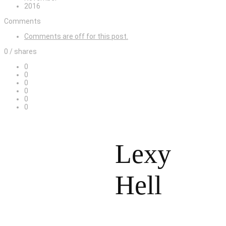
2016
Comments
Comments are off for this post.
0 /
shares
0
0
0
0
0
0
Lexy
Hell