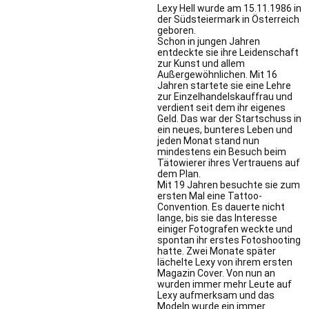
Lexy Hell wurde am 15.11.1986 in
der Südsteiermark in Österreich
geboren.
Schon in jungen Jahren
entdeckte sie ihre Leidenschaft
zur Kunst und allem
Außergewöhnlichen. Mit 16
Jahren startete sie eine Lehre
zur Einzelhandelskauffrau und
verdient seit dem ihr eigenes
Geld. Das war der Startschuss in
ein neues, bunteres Leben und
jeden Monat stand nun
mindestens ein Besuch beim
Tätowierer ihres Vertrauens auf
dem Plan.
Mit 19 Jahren besuchte sie zum
ersten Mal eine Tattoo-
Convention. Es dauerte nicht
lange, bis sie das Interesse
einiger Fotografen weckte und
spontan ihr erstes Fotoshooting
hatte. Zwei Monate später
lächelte Lexy von ihrem ersten
Magazin Cover. Von nun an
wurden immer mehr Leute auf
Lexy aufmerksam und das
Modeln wurde ein immer